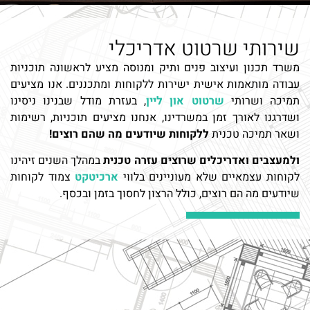
לאנשים שיודעים מה שהם
שירותי שרטוט אדריכלי
רוצים!
משרד תכנון ועיצוב פנים ותיק ומנוסה מציע לראשונה תוכניות
עבודה מותאמות אישית ישירות ללקוחות ומתכננים. אנו מציעים
תמיכה ושרותי
שרטוט און ליין
, בעזרת מודל שבנינו ניסינו
אנחנו מציעים תוכניות עבודה, כתבי כמויות ושאר תמיכה
ושדרגנו לאורך זמן במשרדינו, אנחנו מציעים תוכניות, רשימות
טכנית לראשונה בישראל חיבור ישיר בין הרעיונות
ושאר תמיכה טכנית
ללקוחות שיודעים מה שהם רוצים!
העיצובים שלך והידע הטכני שלנו הליך שקוף, פשוט,
ולמעצבים ואדריכלים שרוצים עזרה טכנית
במהלך השנים זיהינו
מהיר במחיר טוב, ללא הפתעות או עיכובים
לקוחות עצמאיים שלא מעוניינים בלווי
ארכיטקט
צמוד לקוחות
שיודעים מה הם רוצים, כולל הרצון לחסוך בזמן ובכסף.