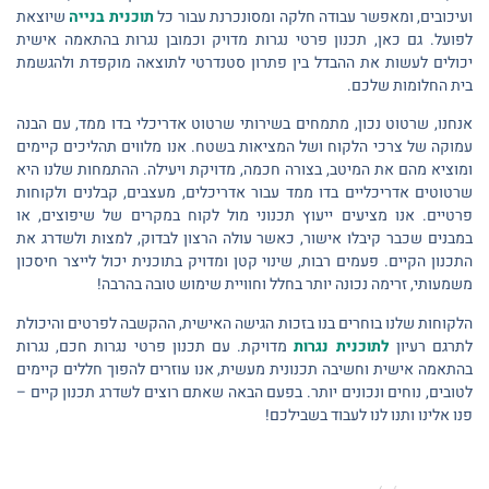
ועיכובים, ומאפשר עבודה חלקה ומסונכרנת עבור כל
תוכנית בנייה
שיוצאת
לפועל. גם כאן, תכנון פרטי נגרות מדויק וכמובן נגרות בהתאמה אישית
יכולים לעשות את ההבדל בין פתרון סטנדרטי לתוצאה מוקפדת ולהגשמת
בית החלומות שלכם.
אנחנו, שרטוט נכון, מתמחים בשירותי שרטוט אדריכלי בדו ממד, עם הבנה
עמוקה של צרכי הלקוח ושל המציאות בשטח. אנו מלווים תהליכים קיימים
ומוציא מהם את המיטב, בצורה חכמה, מדויקת ויעילה. ההתמחות שלנו היא
שרטוטים אדריכליים בדו ממד עבור אדריכלים, מעצבים, קבלנים ולקוחות
פרטיים. אנו מציעים ייעוץ תכנוני מול לקוח במקרים של שיפוצים, או
במבנים שכבר קיבלו אישור, כאשר עולה הרצון לבדוק, למצות ולשדרג את
התכנון הקיים. פעמים רבות, שינוי קטן ומדויק בתוכנית יכול לייצר חיסכון
משמעותי, זרימה נכונה יותר בחלל וחוויית שימוש טובה בהרבה!
הלקוחות שלנו בוחרים בנו בזכות הגישה האישית, ההקשבה לפרטים והיכולת
לתרגם רעיון
לתוכנית נגרות
מדויקת. עם תכנון פרטי נגרות חכם, נגרות
בהתאמה אישית וחשיבה תכנונית מעשית, אנו עוזרים להפוך חללים קיימים
לטובים, נוחים ונכונים יותר. בפעם הבאה שאתם רוצים לשדרג תכנון קיים –
פנו אלינו ותנו לנו לעבוד בשבילכם!