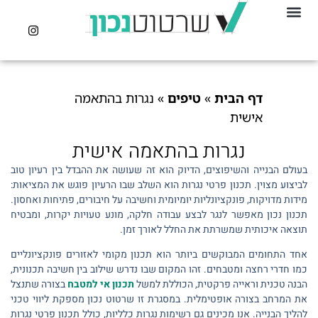
דף הבית
»
טיפים
»
נגרות בהתאמה
אישית
נגרות בהתאמה אישית
בעולם הבנייה והשיפוצים, הדיוק הוא זה שעושה את ההבדל בין רעיון טוב
לביצוע מצוין. תכנון פרטי נגרות הוא השלב שבו הרעיון פוגש את המציאות:
מידות מדויקות, פונקציונליות יומיומית וחשיבה על חיבורים, פתיחות ואחסון.
תכנון נכון מאפשר לנגר לבצע עבודה חלקה, מונע טעויות יקרות, ומבטיח
תוצאה איכותית שמשרתת את החלל לאורך זמן.
אחד התחומים המבוקשים ביותר הוא תכנון מקומי לאזורים פונקציונליים
כמו חדרי רחצה ומטבחים. זהו המקום שבו נדרש שילוב בין חשיבה תכנונית,
הבנה טכנית וראייה פרקטית, הכוללת למשל
תכנון אי למטבח
בצורה שתנצל
את המרחב בצורה אופטימלית. במסגרת זו שרטוט נכון מספקת ליווי טכני
להליך הבנייה. אנו מכינים גם רשימות נגרות כלליות, כולל תכנון פרטי נגרות