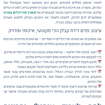
לאזורי אחסון וחללים פתוחים, תכנון נכון מאפשר ניצול מקסימלי של
המרחב, משדרג את איכות החיים ומבטיח שהבית יתאים בדיוק לאורח החיים
שלכם. שירותי שרטוט וייעוץ תכנוני מקצועיים של
משרד אדריכלים במרכז
מאפשרים לכם לבדוק, למצות ולשפר את התכנון הקיים, ולמנוע טעויות
שעלולות לעלות ביוקר בשלב הבנייה.
עיצוב פנים דירת קבלן הכי מקצועי, איכותי ומדויק
אנו מספקים: שרטוטים אדריכליים דו־ממדיים – שרטוטים מדויקים ופרטים
טכניים חשובים, המתמקדים בתכנון החללים הפנימיים של הדירה.
ייעוץ תכנוני מול הלקוח – שיחות עומק והבנת הצרכים הייחודיים שלכם,
כדי למקסם את התכנון ולהתאים אותו לאורח החיים שלכם.
תכנון מקומי לאזורים ספציפיים כמו חדרי רחצה, מטבחים, חללי אחסון,
כולל הכנת רשימות נגרות כלליות, המסייעות לבעלי מקצוע בשטח.
ליווי טכני להליך הבנייה הכולל הכנת שרטוטים מפורטים עבור אנשי
המקצוע, נגרות, אינסטלציה, חשמל ועוד, על מנת לוודא ביצוע מדויק ונכון
של התכנון.
שירותי שרטוט וייעוץ תכנוני דו־ממדי איכותיים ומקצועיים עבור שיפוצים
ושדרוגים של מבנים קיימים, במיוחד דירות קבלן ומבנים שקיבלו אישור אך
זקוקים לשדרוג.