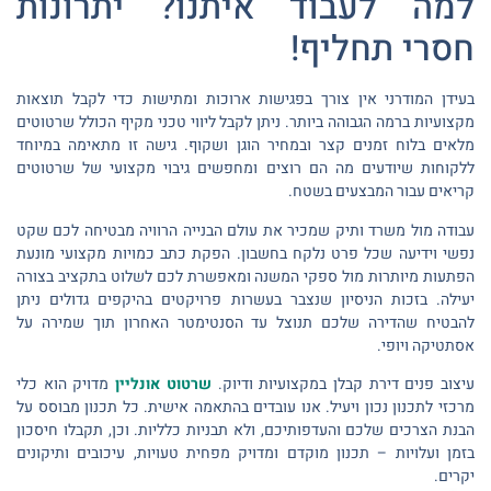
למה לעבוד איתנו? יתרונות
חסרי תחליף!
בעידן המודרני אין צורך בפגישות ארוכות ומתישות כדי לקבל תוצאות
מקצועיות ברמה הגבוהה ביותר. ניתן לקבל ליווי טכני מקיף הכולל שרטוטים
מלאים בלוח זמנים קצר ובמחיר הוגן ושקוף. גישה זו מתאימה במיוחד
ללקוחות שיודעים מה הם רוצים ומחפשים גיבוי מקצועי של שרטוטים
קריאים עבור המבצעים בשטח.
עבודה מול משרד ותיק שמכיר את עולם הבנייה הרוויה מבטיחה לכם שקט
נפשי וידיעה שכל פרט נלקח בחשבון. הפקת כתב כמויות מקצועי מונעת
הפתעות מיותרות מול ספקי המשנה ומאפשרת לכם לשלוט בתקציב בצורה
יעילה. בזכות הניסיון שנצבר בעשרות פרויקטים בהיקפים גדולים ניתן
להבטיח שהדירה שלכם תנוצל עד הסנטימטר האחרון תוך שמירה על
אסתטיקה ויופי.
עיצוב פנים דירת קבלן במקצועיות ודיוק.
שרטוט אונליין
מדויק הוא כלי
מרכזי לתכנון נכון ויעיל. אנו עובדים בהתאמה אישית. כל תכנון מבוסס על
הבנת הצרכים שלכם והעדפותיכם, ולא תבניות כלליות. וכן, תקבלו חיסכון
בזמן ועלויות – תכנון מוקדם ומדויק מפחית טעויות, עיכובים ותיקונים
יקרים.