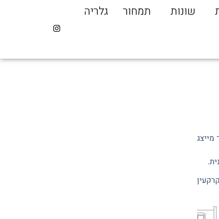
שונות
תמחור
גלריה
מייצג
ית.
רקעין