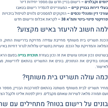
יזמים וקבלנים –
רישום בניין חדש עם מספר יחידות דיור
בעלי דירות בבניין קיים –
המעוניינים להסדיר רישום בטאבו
עורכי דין ומנהלי נכסים –
הזקוקים למסמכים נלווים לטיפול בזכויות
פרויקטי פינוי-בינוי ותמ"א 38 –
לקראת אכלוס ורישום חדש
למה חשוב להיעזר באיש מקצוע?
הכנת תשריט בית משותף מחייבת עמידה מדויקת בדרישות החוק, הבנ
המלאה והמדויקת של הנכס. טעויות בתשריט עלולות לגרור דחיות באישור,
בשרטוט נכון אנחנו עושים את זה נכון בעזרת
תוכנית בנייה
בפעם הראש
אנחנו בודקים את הנתונים, בונים את התשריט בהתאם לדרישות, מב
לאישור.
כמה עולה תשריט בית משותף?
מחיר תשריט לבית משותף משתנה בהתאם למורכבות הבניין, מספר הדיר
ועם תמורה מלאה לשירות שאתם מקבלים. ניתן לפנות אלינו ולקבל הצע
בונים על רישום בטוח? מתחילים עם שרט